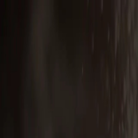
DE
STARTSEITE
KONTAKT
MENÜ
DE
Echte Pierogi
Natürliche Zutaten und ein bisschen Leidenschaft. Probie
MENÜ
KONTAKT